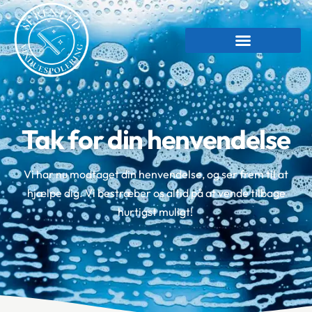
Tak for din henvendelse
Vi har nu modtaget din henvendelse, og ser frem til at
hjælpe dig. Vi bestræber os altid på at vende tilbage
hurtigst muligt!