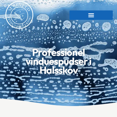
Professionel
vinduespudser i
Halsskov